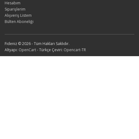
Hesabım
Siparişlerim
Alışveriş Listem
Bülten Aboneliği
Fideniz © 2026 - Tüm Hakları Saklıdır.
Altyapı:
OpenCart
- Türkçe Çeviri:
Opencart-TR