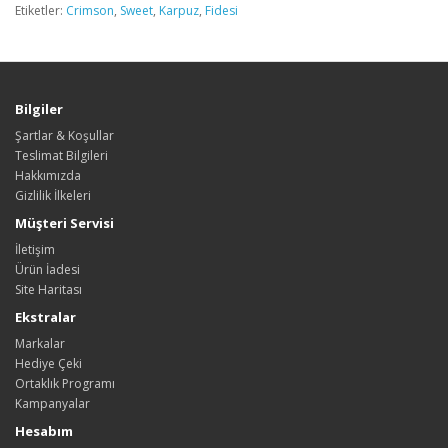
Etiketler:
Crimson
,
Sweet
,
Karpuz
,
Fidesi
Bilgiler
Şartlar & Koşullar
Teslimat Bilgileri
Hakkımızda
Gizlilik İlkeleri
Müşteri Servisi
İletişim
Ürün İadesi
Site Haritası
Ekstralar
Markalar
Hediye Çeki
Ortaklık Programı
Kampanyalar
Hesabım