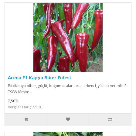
Arena F1 Kapya Biber Fidesi
BitkiKapya biber, güçlü, boğum araları orta, erkenci, yüksek verimli. IR:
TSWV Meyve ..
7,50TL
Vergiler Hariç:7,50TL