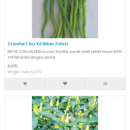
Standart Acı Kıl Biber Fidesi
MEYVE ÖZELLİKLERİİnce,uzun, körüklü, parlak renkli kaliteli meyve.BİTKİ
YAPISIDal/döl dengesi yerind..
6,50TL
Vergiler Hariç:6,50TL