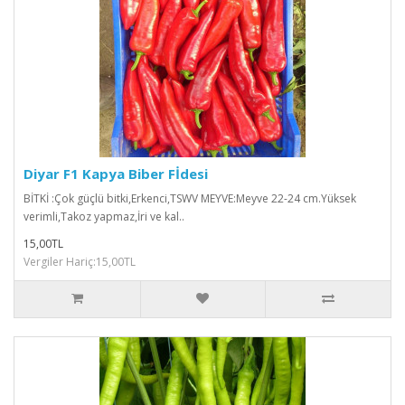
Diyar F1 Kapya Biber Fİdesi
BİTKİ :Çok güçlü bitki,Erkenci,TSWV MEYVE:Meyve 22-24 cm.Yüksek
verimli,Takoz yapmaz,İri ve kal..
15,00TL
Vergiler Hariç:15,00TL