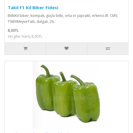
Takıl F1 Kıl Biber Fidesi
BitkiKıl biber, kompak, güçlü bitki, orta iri yapraklı, erkenci.IR: CMV,
TSWVMeyveTatlı, dalgalı, 26..
8,00TL
Vergiler Hariç:8,00TL