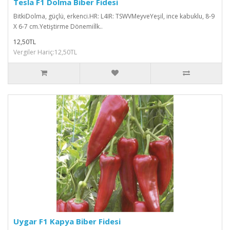
Tesla F1 Dolma Biber Fidesi
BitkiDolma, güçlü, erkenci.HR: L4IR: TSWVMeyveYeşil, ince kabuklu, 8-9
X 6-7 cm.Yetiştirme Dönemiİlk..
12,50TL
Vergiler Hariç:12,50TL
Uygar F1 Kapya Biber Fidesi