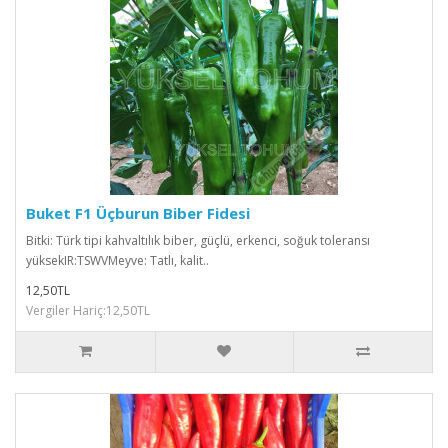
Buket F1 Üçburun Biber Fidesi
Bitki: Türk tipi kahvaltılık biber, güçlü, erkenci, soğuk toleransı
yüksekIR:TSWVMeyve: Tatlı, kalit..
12,50TL
Vergiler Hariç:12,50TL