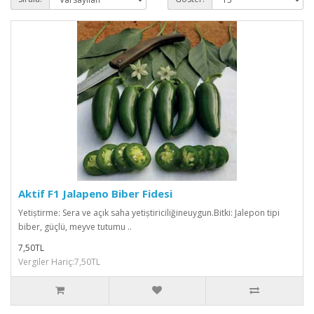
Aktif F1 Jalapeno Biber Fidesi
Yetiștirme: Sera ve açık saha yetiștiriciliğineuygun.Bitki: Jalepon tipi
biber, güçlü, meyve tutumu ..
7,50TL
Vergiler Hariç:7,50TL