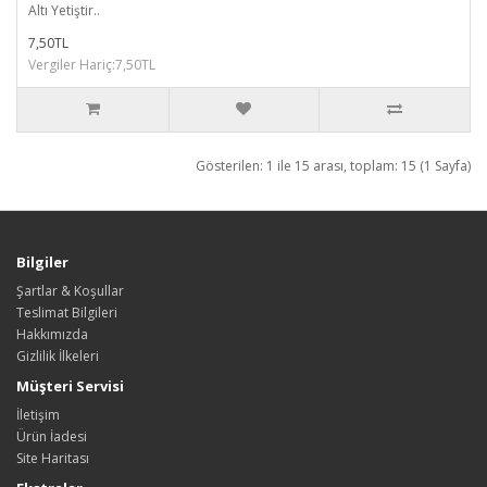
Altı Yetiştir..
7,50TL
Vergiler Hariç:7,50TL
Gösterilen: 1 ile 15 arası, toplam: 15 (1 Sayfa)
Bilgiler
Şartlar & Koşullar
Teslimat Bilgileri
Hakkımızda
Gizlilik İlkeleri
Müşteri Servisi
İletişim
Ürün İadesi
Site Haritası