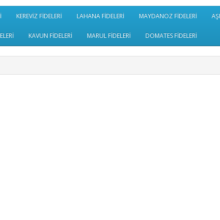
İ
KEREVİZ FİDELERİ
LAHANA FİDELERİ
MAYDANOZ FİDELERİ
AŞ
ELERİ
KAVUN FİDELERİ
MARUL FİDELERİ
DOMATES FİDELERİ