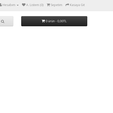
Hesabım
A. Listem (0)
Sepetim
Kasaya Git
0 ürün - 0,00TL